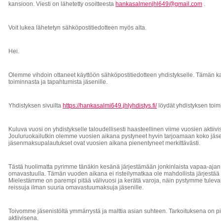
kansioon. Viesti on lähetetty osoitteesta
hankasalmenjhl649@gmail.com
.
Voit lukea lähetetyn sähköpostitiedotteen myös alta.
Hei.
Olemme vihdoin ottaneet käyttöön sähköpostitiedotteen yhdistykselle. Tämän 
toiminnasta ja tapahtumista jäsenille.
Yhdistyksen sivuilta
https://hankasalmi649.jhlyhdistys.fi/
löydät yhdistyksen toimi
Kuluva vuosi on yhdistykselle taloudellisesti haasteellinen viime vuosien aktiivi
Jouluruokailutkin olemme vuosien aikana pystyneet hyvin tarjoamaan koko jäseni
jäsenmaksupalautukset ovat vuosien aikana pienentyneet merkittävästi.
Tästä huolimatta pyrimme tänäkin kesänä järjestämään jonkinlaista vapaa-ajan t
omavastuulla. Tämän vuoden aikana ei risteilymatkaa ole mahdollista järjestä
Mielestämme on parempi pitää välivuosi ja kerätä varoja, näin pystymme tuleva
reissuja ilman suuria omavastuumaksuja jäsenille.
Toivomme jäsenistöltä ymmärrystä ja malttia asian suhteen. Tarkoituksena on p
aktiivisena.