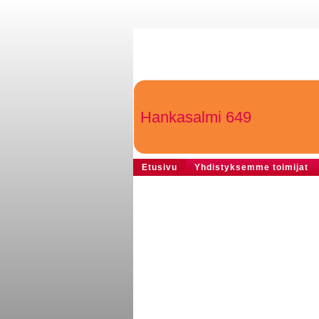
Hankasalmi 649
Etusivu
Yhdistyksemme toimijat