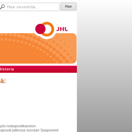
Historia
ä:
myös roskapostikansion.
t saapuvat jatkossa suoraan Saapuneet-