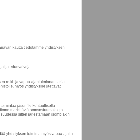
kanavan kautta tiedotamme yhdistyksen
jat ja edunvalvojat.
sen retki- ja vapaa-ajantoiminnan takia.
stölle. Myös yhdistyksille jaettavat
oimintaa jäsenille kohtuullisella
ä ilman merkittäviä omavastuumaksuja.
isuudessa sitten järjestämään isompiakin
itää yhdistyksen toiminta myös vapaa-ajalla