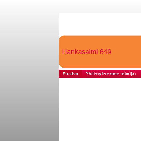
Hankasalmi 649
Etusivu
Yhdistyksemme toimijat