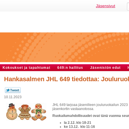
Jäsensivut
Kokoukset ja tapahtumat
649:n hallitus
Jäsenistön edut
Hankasalmen JHL 649 tiedottaa: Jouluruo
10.11.2023
JHL 649 tarjoaa jäsenilleen jouluruokailun 202
jäsenkortin vastaanotossa.
Ruokailumahdollisuudet ovat tänä vuonna seu
la 2.12. klo 18-21
ke 13.12. klo 11-16