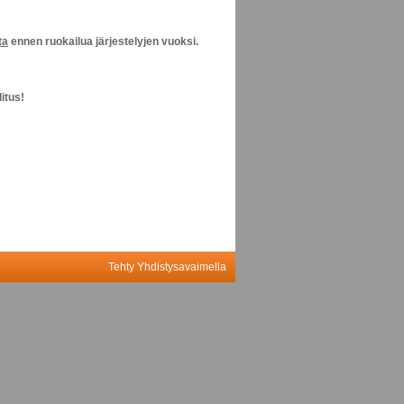
ta
ennen ruokailua järjestelyjen vuoksi.
itus!
Tehty Yhdistysavaimella