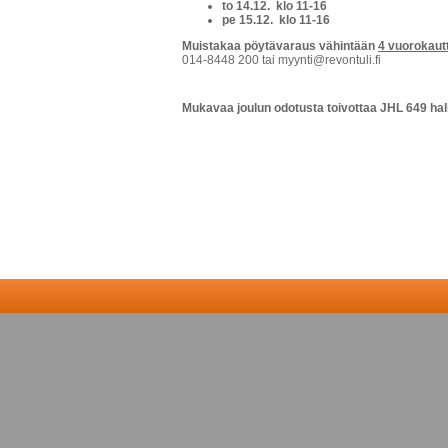
to 14.12. klo 11-16
pe 15.12. klo 11-16
Muistakaa pöytävaraus vähintään
4 vuorokaut
014-8448 200 tai myynti@revontuli.fi
Mukavaa joulun odotusta toivottaa JHL 649 hall