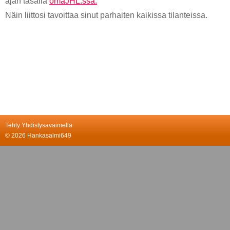
ajan tasalla
omaJHL:ssä.
Näin liittosi tavoittaa sinut parhaiten kaikissa tilanteissa.
Tehty Yhdistysavaimella
©
2026 Hankasalmi649